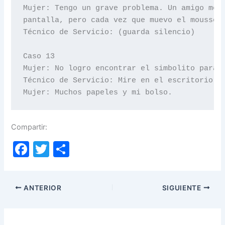
Mujer: Tengo un grave problema. Un amigo me p
pantalla, pero cada vez que muevo el mousse d
Técnico de Servicio: (guarda silencio)

Caso 13

Mujer: No logro encontrar el simbolito para a
Técnico de Servicio: Mire en el escritorio. ¿
Mujer: Muchos papeles y mi bolso.
Compartir:
F
T
C
a
w
o
c
itt
m
ANTERIOR
SIGUIENTE
e
er
p
b
ar