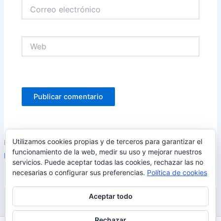
Correo
electrónico
Web
Utilizamos cookies propias y de terceros para garantizar el
Este sitio usa Akismet para reducir el spam.
Aprende cómo se
funcionamiento de la web, medir su uso y mejorar nuestros
procesan los datos de tus comentarios.
servicios. Puede aceptar todas las cookies, rechazar las no
necesarias o configurar sus preferencias.
Política de cookies
Aceptar todo
Rechazar