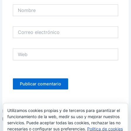
Nombre
Correo
electrónico
Web
Utilizamos cookies propias y de terceros para garantizar el
Este sitio usa Akismet para reducir el spam.
Aprende cómo se
funcionamiento de la web, medir su uso y mejorar nuestros
procesan los datos de tus comentarios.
servicios. Puede aceptar todas las cookies, rechazar las no
necesarias o configurar sus preferencias.
Política de cookies