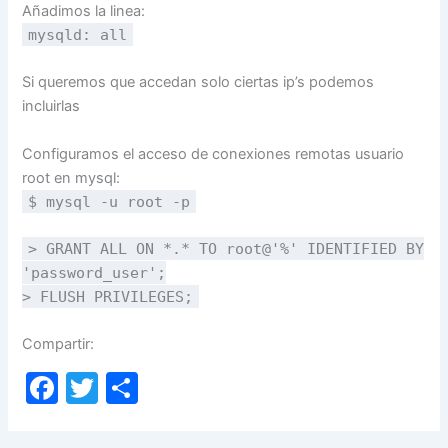
Añadimos la linea:
mysqld: all
Si queremos que accedan solo ciertas ip’s podemos
incluirlas
Configuramos el acceso de conexiones remotas usuario
root en mysql:
$ mysql -u root -p
> GRANT ALL ON *.* TO root@'%' IDENTIFIED BY
'password_user';
> FLUSH PRIVILEGES;
Compartir:
F
T
C
a
w
o