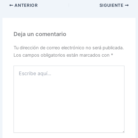
c
itt
m
ANTERIOR
SIGUIENTE
e
er
p
b
ar
o
tir
Deja un comentario
o
k
Tu dirección de correo electrónico no será publicada.
Los campos obligatorios están marcados con
*
Escribe
aquí...