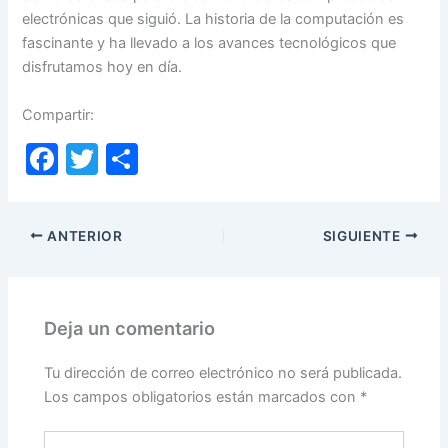
electrónicas que siguió. La historia de la computación es
fascinante y ha llevado a los avances tecnológicos que
disfrutamos hoy en día.
Compartir:
F
T
C
a
w
o
c
itt
m
ANTERIOR
SIGUIENTE
e
er
p
b
ar
o
tir
Deja un comentario
o
k
Tu dirección de correo electrónico no será publicada.
Los campos obligatorios están marcados con
*
Escribe