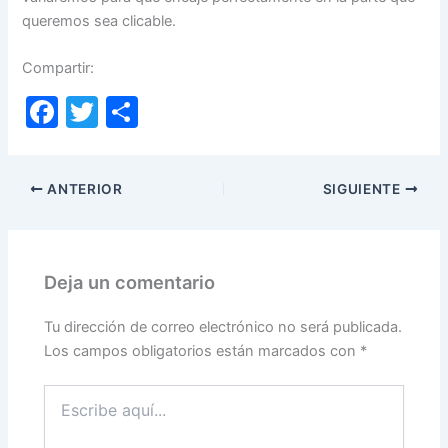
queremos sea clicable.
Compartir:
F
T
C
a
w
o
c
itt
m
ANTERIOR
SIGUIENTE
e
er
p
b
ar
o
tir
Deja un comentario
o
k
Tu dirección de correo electrónico no será publicada.
Los campos obligatorios están marcados con
*
Escribe
aquí...