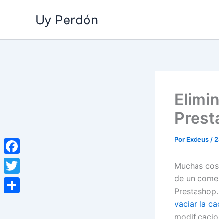
Ir
Uy Perdón
al
contenido
Elimi
Prest
Por
Exdeus
/
2
Facebook
Muchas cosa
de un comen
Twitter
Prestashop.
Compartir
vaciar la c
modificacio