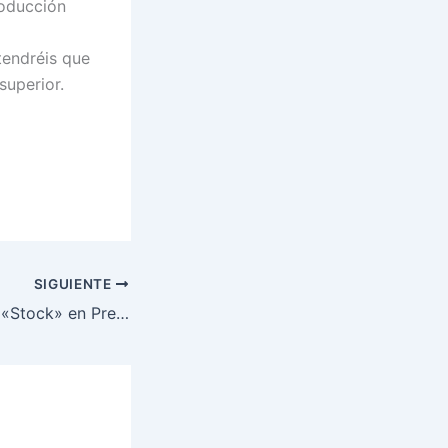
roducción
 tendréis que
superior.
SIGUIENTE
Eliminar / Ocultar «Stock» en Prestahop