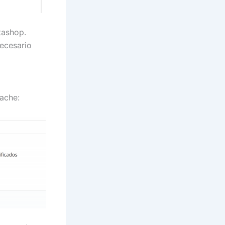
tashop.
ecesario
ache: