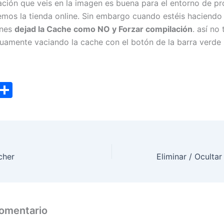
ación que veis en la imagen es buena para el entorno de p
mos la tienda online. Sin embargo cuando estéis haciendo
ones
dejad la Cache como NO y Forzar compilación
. así no
nuamente vaciando la cache con el botón de la barra verde 
T
C
w
o
tt
m
er
p
ar
cher
tir
comentario