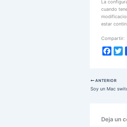
La configur
cuando tene
modificaci
estar conti
Compartir:
F
a
c
i
e
ANTERIOR
b
Soy un Mac swit
o
o
k
Deja un 