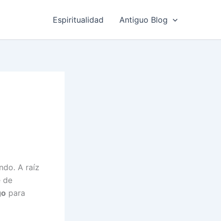
Espiritualidad
Antiguo Blog
do. A raíz
e de
go
para