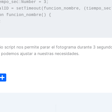
empo_sec:Number = 3;

alID = setTimeout(funcion_nombre, (tiempo_sec*
on funcion_nombre() {



o script nos permite parar el fotograma durante 3 segund
lo podemos ajustar a nuestras necesidades.
T
C
w
o
tt
m
er
p
ar