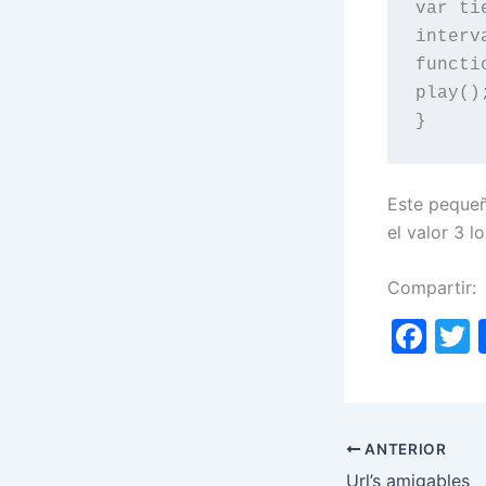
var ti
interv
functi
play();
}
Este pequeñ
el valor 3 
Compartir:
F
a
c
i
e
ANTERIOR
b
Url’s amigables