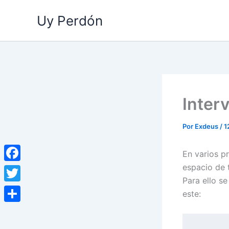
Ir
Uy Perdón
al
contenido
Inter
Por
Exdeus
/
1
En varios p
espacio de 
Facebook
Para ello se
Twitter
este:
Compartir