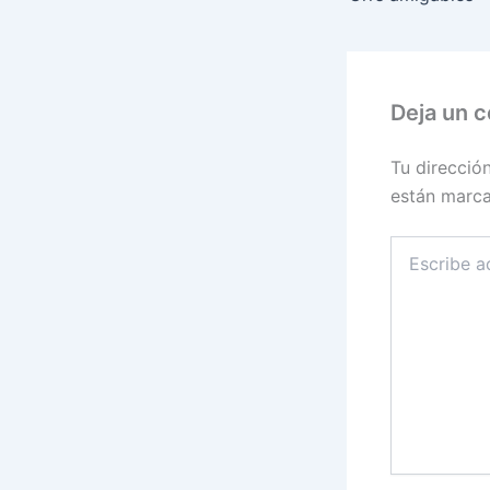
o
o
k
Deja un 
Tu direcció
están marc
Escribe
aquí...