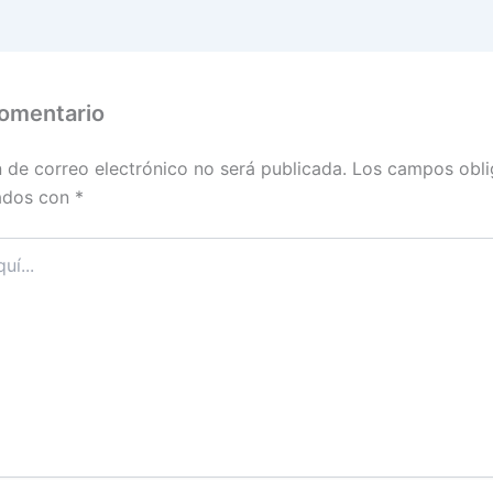
tir
comentario
n de correo electrónico no será publicada.
Los campos obli
ados con
*