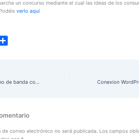
archa un concurso mediante el cual las ideas de los cons
 Podéis
verlo aquí
T
C
w
o
tt
m
er
p
ar
Tuneando el ancho de banda con windows.
tir
comentario
n de correo electrónico no será publicada.
Los campos obli
ados con
*