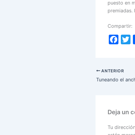
puesto en m
premiadas.
Compartir:
F
a
c
i
e
ANTERIOR
b
o
o
k
Deja un 
Tu direcció
están marc