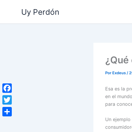
Ir
Uy Perdón
al
contenido
¿Qué q
Por
Exdeus
/
2
Esa es la p
en el mundo
Facebook
para conoce
Twitter
Un ejemplo 
Compartir
consumidore