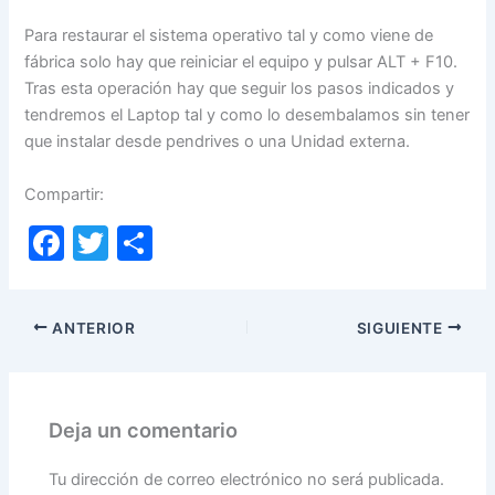
Para restaurar el sistema operativo tal y como viene de
fábrica solo hay que reiniciar el equipo y pulsar ALT + F10.
Tras esta operación hay que seguir los pasos indicados y
tendremos el Laptop tal y como lo desembalamos sin tener
que instalar desde pendrives o una Unidad externa.
Compartir:
F
T
C
a
w
o
c
itt
m
ANTERIOR
SIGUIENTE
e
er
p
b
ar
o
tir
Deja un comentario
o
k
Tu dirección de correo electrónico no será publicada.