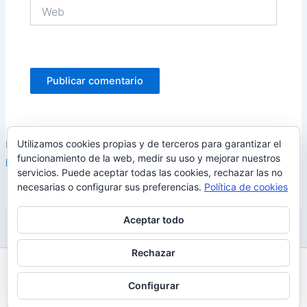
Web
Utilizamos cookies propias y de terceros para garantizar el
Este sitio usa Akismet para reducir el spam.
Aprende cómo se
funcionamiento de la web, medir su uso y mejorar nuestros
procesan los datos de tus comentarios.
servicios. Puede aceptar todas las cookies, rechazar las no
necesarias o configurar sus preferencias.
Política de cookies
Aceptar todo
Rechazar
Todos los derechos © 2026 Uy Perdón
Configurar