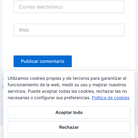
Correo
electrónico
Web
Utilizamos cookies propias y de terceros para garantizar el
Este sitio usa Akismet para reducir el spam.
Aprende cómo se
funcionamiento de la web, medir su uso y mejorar nuestros
procesan los datos de tus comentarios.
servicios. Puede aceptar todas las cookies, rechazar las no
necesarias o configurar sus preferencias.
Política de cookies
Aceptar todo
Rechazar