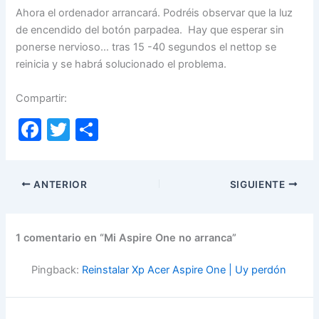
Ahora el ordenador arrancará. Podréis observar que la luz
de encendido del botón parpadea. Hay que esperar sin
ponerse nervioso… tras 15 -40 segundos el nettop se
reinicia y se habrá solucionado el problema.
Compartir:
F
T
C
a
w
o
c
itt
m
ANTERIOR
SIGUIENTE
e
er
p
b
ar
o
tir
1 comentario en “Mi Aspire One no arranca”
o
Pingback:
Reinstalar Xp Acer Aspire One | Uy perdón
k