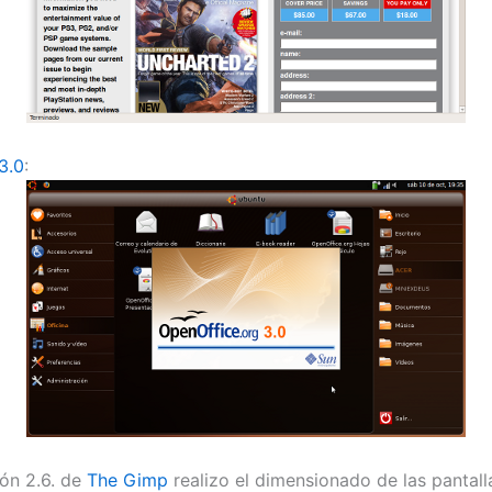
3.0
:
ión 2.6. de
The Gimp
realizo el dimensionado de las pantall