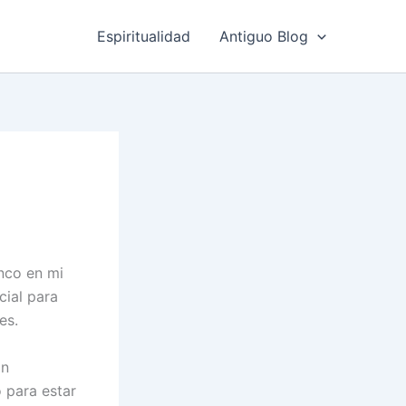
Espiritualidad
Antiguo Blog
anco en mi
cial para
es.
án
 para estar