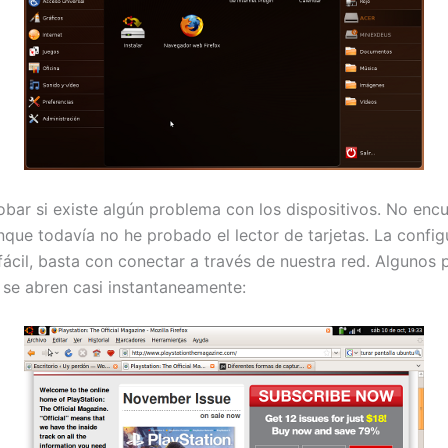
bar si existe algún problema con los dispositivos. No enc
nque todavía no he probado el lector de tarjetas. La config
 fácil, basta con conectar a través de nuestra red. Algunos
 se abren casi instantaneamente: