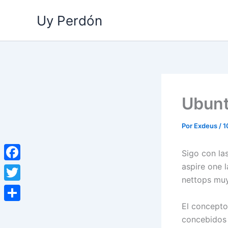
Ir
Uy Perdón
al
contenido
Ubunt
Por
Exdeus
/
1
Sigo con la
aspire one l
Facebook
nettops muy
Twitter
El concepto
Compartir
concebidos 