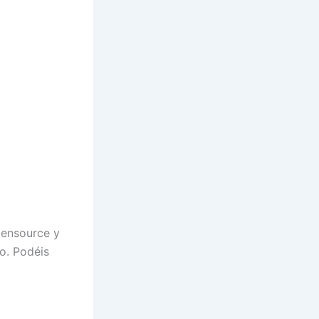
pensource y
to. Podéis