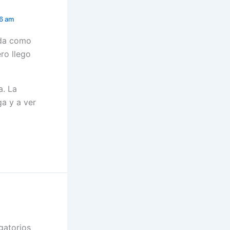
16 am
ada como
ro llego
a. La
ga y a ver
gatorios