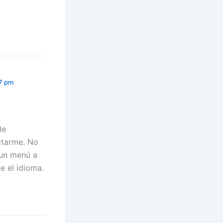
37 pm
de
ctarme. No
 un menú a
e el idioma.