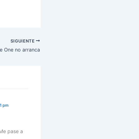
SIGUIENTE
re One no arranca
01 pm
 Me pase a