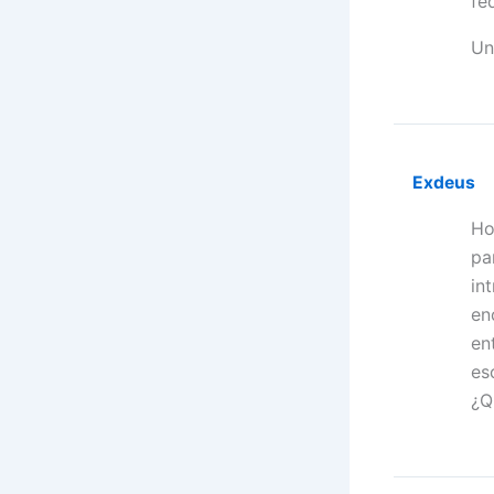
fe
Un
Exdeus
Ho
pa
in
en
en
es
¿Q