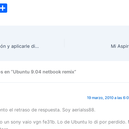
T
C
w
o
tt
m
er
p
ar
Detectar resolución y aplicarle diferentes estilos
Mi Aspi
tir
os en “Ubuntu 9.04 netbook remix”
19 marzo, 2010 a las 6:
ento el retraso de respuesta. Soy aerialss88.
o un sony vaio vgn fe31b. Lo de Ubuntu lo di por perdido.