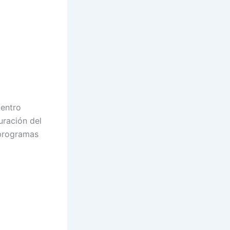
uentro
uración del
 programas