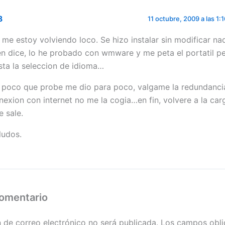
8
11 octubre, 2009 a las 1:
 me estoy volviendo loco. Se hizo instalar sin modificar n
en dice, lo he probado con wmware y me peta el portatil pe
sta la seleccion de idioma…
 poco que probe me dio para poco, valgame la redundanci
nexion con internet no me la cogia…en fin, volvere a la car
e sale.
ludos.
comentario
n de correo electrónico no será publicada.
Los campos obli