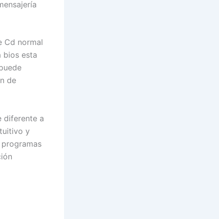
mensajería
e Cd normal
 bios esta
 puede
ón de
 diferente a
uitivo y
s programas
ción