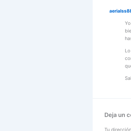
aerialss8
Yo
bi
ha
Lo
co
qu
Sa
Deja un 
Tu direcció