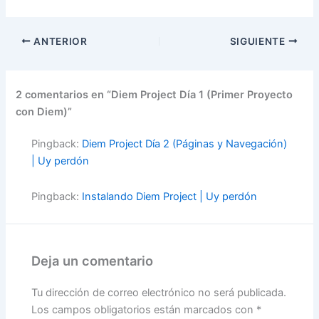
a
w
o
c
itt
m
ANTERIOR
SIGUIENTE
e
er
p
b
ar
o
tir
2 comentarios en “Diem Project Día 1 (Primer Proyecto
con Diem)”
o
k
Pingback:
Diem Project Día 2 (Páginas y Navegación)
| Uy perdón
Pingback:
Instalando Diem Project | Uy perdón
Deja un comentario
Tu dirección de correo electrónico no será publicada.
Los campos obligatorios están marcados con
*