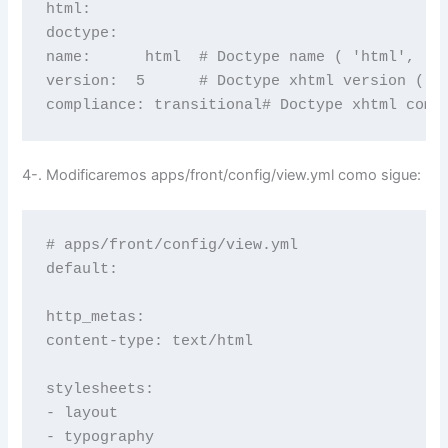
html:

doctype:

name:      html  # Doctype name ( 'html', 'xh
version:  5      # Doctype xhtml version ( '1
4-. Modificaremos apps/front/config/view.yml como sigue:
# apps/front/config/view.yml

default:

http_metas:

content-type: text/html

stylesheets:

- layout

- typography
