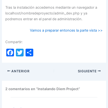
Tras la instalación accedemos mediante un navegador a
localhost/nombredeproyecto/admin_dev.php y ya
podremos entrar en el panel de administración.
Vamos a preparar entonces la parte vista >>
Compartir:
F
T
C
a
w
o
c
itt
m
ANTERIOR
SIGUIENTE
e
er
p
b
ar
o
tir
2 comentarios en “Instalando Diem Project”
o
k