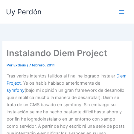
Ir
Uy Perdón
al
contenido
Instalando Diem Project
Por
Exdeus
/
7 febrero, 2011
Tras varios intentos fallidos al final he logrado instalar
Diem
Project
. Ys os había hablado anteriormente de
symfony
(bajo mi opinión un gran framework de desarrollo
que simplifica mucho la manera de desarrollar). Diem se
trata de un CMS basado en symfony. Sin embargo su
instalación se me ha hecho bastante dificil hasta ahora y
por fin he logradoinstalarlo en un entorno con xampp
como servidor. A partir de hoy escribiré una serie de posts
que intentarán ejemplificar los avances en su uso.