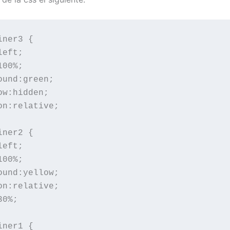
ner3 {

eft;

00%;

ound:green;

ow:hidden;

on:relative;

ner2 {

eft;

00%;

ound:yellow;

on:relative;

0%;

ner1 {
