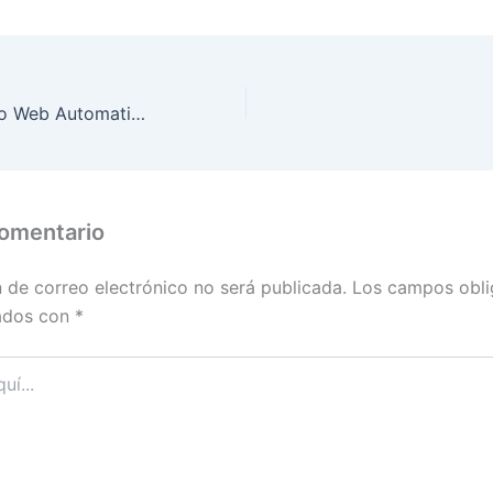
w
o
tt
m
er
p
ar
Artisteer – Diseño Web Automatizado
tir
comentario
n de correo electrónico no será publicada.
Los campos obli
ados con
*