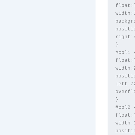
float:l
width:1
backgr
positi
right:4
}

#col1 {
float:l
width:2
positi
left:72
overfl
}

#col2 {
float:l
width:3
positi