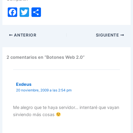
F
T
C
a
w
o
c
itt
m
ANTERIOR
SIGUIENTE
e
er
p
b
ar
o
tir
2 comentarios en “Botones Web 2.0”
o
k
Exdeus
20 noviembre, 2009 a las 2:54 pm
Me alegro que te haya servidor… intentaré que vayan
sirviendo más cosas