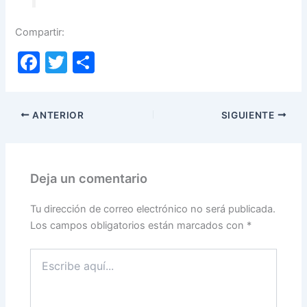
Compartir:
F
T
C
a
w
o
c
itt
m
ANTERIOR
SIGUIENTE
e
er
p
b
ar
o
tir
Deja un comentario
o
k
Tu dirección de correo electrónico no será publicada.
Los campos obligatorios están marcados con
*
Escribe
aquí...