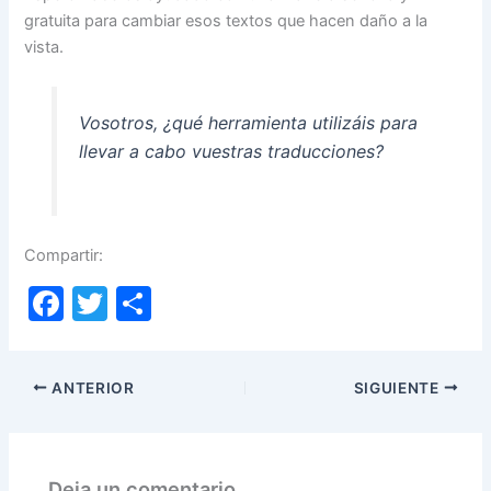
gratuita para cambiar esos textos que hacen daño a la
vista.
Vosotros, ¿qué herramienta utilizáis para
llevar a cabo vuestras traducciones?
Compartir:
F
T
C
a
w
o
c
itt
m
ANTERIOR
SIGUIENTE
e
er
p
b
ar
o
tir
Deja un comentario