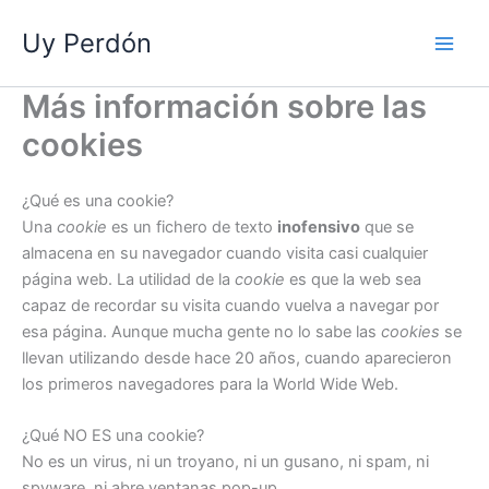
Ir
Uy Perdón
al
contenido
Más información sobre las
cookies
¿Qué es una cookie?
Una
cookie
es un fichero de texto
inofensivo
que se
almacena en su navegador cuando visita casi cualquier
página web. La utilidad de la
cookie
es que la web sea
capaz de recordar su visita cuando vuelva a navegar por
esa página. Aunque mucha gente no lo sabe las
cookies
se
llevan utilizando desde hace 20 años, cuando aparecieron
los primeros navegadores para la World Wide Web.
¿Qué NO ES una cookie?
No es un virus, ni un troyano, ni un gusano, ni spam, ni
spyware, ni abre ventanas pop-up.