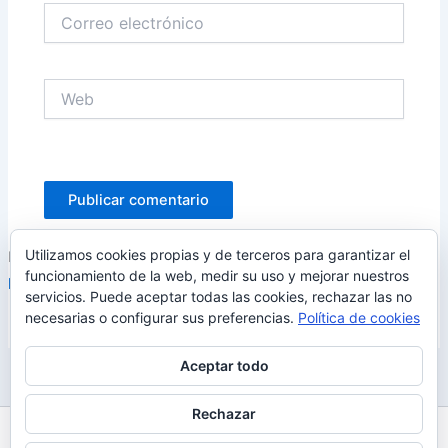
Correo
electrónico
Web
Utilizamos cookies propias y de terceros para garantizar el
Este sitio usa Akismet para reducir el spam.
Aprende cómo se
funcionamiento de la web, medir su uso y mejorar nuestros
procesan los datos de tus comentarios.
servicios. Puede aceptar todas las cookies, rechazar las no
necesarias o configurar sus preferencias.
Política de cookies
Aceptar todo
Rechazar