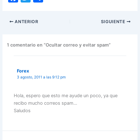
a
w
o
c
itt
m
ANTERIOR
SIGUIENTE
e
er
p
b
ar
o
tir
1 comentario en “Ocultar correo y evitar spam”
o
k
Forex
3 agosto, 2011 a las 9:12 pm
Hola, espero que esto me ayude un poco, ya que
recibo mucho correos spam…
Saludos