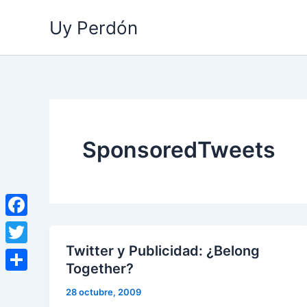
Ir
Uy Perdón
al
contenido
SponsoredTweets
Facebook
Twitter y Publicidad: ¿Belong
Twitter
Together?
Compartir
28 octubre, 2009