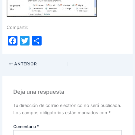
Compartir:
F
T
C
a
w
o
c
itt
m
ANTERIOR
e
er
p
b
ar
o
tir
Deja una respuesta
o
k
Tu dirección de correo electrónico no será publicada.
Los campos obligatorios están marcados con
*
Comentario
*