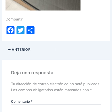
Compartir:
F
T
C
a
w
o
c
itt
m
ANTERIOR
e
er
p
b
ar
o
tir
Deja una respuesta
o
k
Tu dirección de correo electrónico no será publicada.
Los campos obligatorios están marcados con
*
Comentario
*