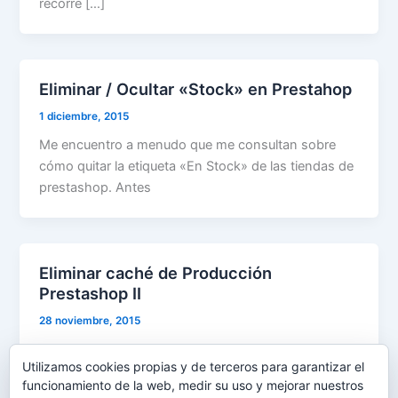
recorre […]
Eliminar / Ocultar «Stock» en Prestahop
1 diciembre, 2015
Me encuentro a menudo que me consultan sobre
cómo quitar la etiqueta «En Stock» de las tiendas de
prestashop. Antes
Eliminar caché de Producción
Prestashop II
28 noviembre, 2015
Muchas cosas han cambiado en Prestashop desde
Utilizamos cookies propias y de terceros para garantizar el
que lo vengo utilizando. A raíz de un comentario en
funcionamiento de la web, medir su uso y mejorar nuestros
un post antiguo