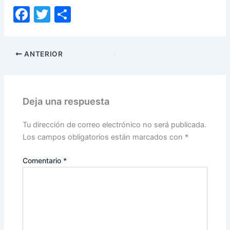
F
T
C
a
w
o
c
itt
m
ANTERIOR
e
er
p
b
ar
o
tir
Deja una respuesta
o
k
Tu dirección de correo electrónico no será publicada.
Los campos obligatorios están marcados con
*
Comentario
*