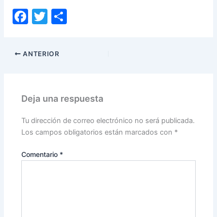
F
T
C
a
w
o
c
itt
m
ANTERIOR
e
er
p
b
ar
o
tir
Deja una respuesta
o
k
Tu dirección de correo electrónico no será publicada.
Los campos obligatorios están marcados con
*
Comentario
*