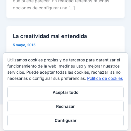
que puede parecer. En realidad tenemos muchas
opciones de configurar una […]
La creatividad mal entendida
5 mayo, 2015
A menudo nos enfrentamos con presentaciones a
Utilizamos cookies propias y de terceros para garantizar el
cliente en las que se nos solicitan cambios sobre la
funcionamiento de la web, medir su uso y mejorar nuestros
versión presentada. Seguro
servicios. Puede aceptar todas las cookies, rechazar las no
necesarias o configurar sus preferencias.
Política de cookies
Aceptar todo
Rechazar
Todos los derechos © 2026 Uy Perdón
Configurar