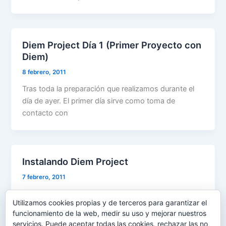
Diem Project Día 1 (Primer Proyecto con
Diem)
8 febrero, 2011
Tras toda la preparación que realizamos durante el
día de ayer. El primer día sirve como toma de
contacto con
Instalando Diem Project
7 febrero, 2011
Tras varios intentos fallidos al final he logrado
Utilizamos cookies propias y de terceros para garantizar el
instalar Diem Project. Ys os había hablado
funcionamiento de la web, medir su uso y mejorar nuestros
anteriormente de symfony(bajo mi opinión
servicios. Puede aceptar todas las cookies, rechazar las no