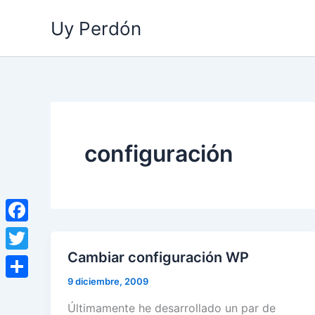
Ir
Uy Perdón
al
contenido
configuración
Facebook
Cambiar configuración WP
Twitter
9 diciembre, 2009
Compartir
Últimamente he desarrollado un par de