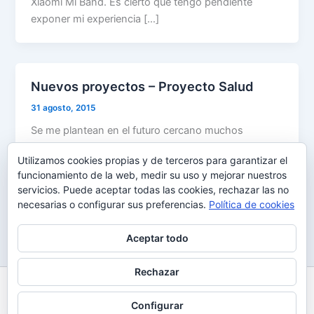
Xiaomi Mi Band. Es cierto que tengo pendiente
exponer mi experiencia […]
Nuevos proyectos – Proyecto Salud
31 agosto, 2015
Se me plantean en el futuro cercano muchos
proyectos nuevos. Proyectos personales y
Utilizamos cookies propias y de terceros para garantizar el
profesionales. Profesionalmente ya llevo más de
funcionamiento de la web, medir su uso y mejorar nuestros
nueve
servicios. Puede aceptar todas las cookies, rechazar las no
necesarias o configurar sus preferencias.
Política de cookies
Aceptar todo
Rechazar
Todos los derechos © 2026 Uy Perdón
Configurar