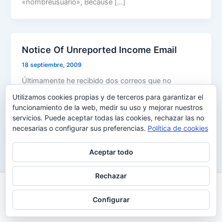
«nombreusuario», Because […]
Notice Of Unreported Income Email
18 septiembre, 2009
Últimamente he recibido dos correos que no
parecían Spam con el Asunto: «Notice Of
Utilizamos cookies propias y de terceros para garantizar el
Unreported Income Email». Investigando un poco
funcionamiento de la web, medir su uso y mejorar nuestros
servicios. Puede aceptar todas las cookies, rechazar las no
necesarias o configurar sus preferencias.
Política de cookies
Aceptar todo
Rechazar
Todos los derechos © 2026 Uy Perdón
Configurar