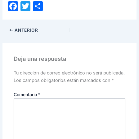
F
T
C
a
w
o
c
itt
m
ANTERIOR
e
er
p
b
ar
o
tir
Deja una respuesta
o
k
Tu dirección de correo electrónico no será publicada.
Los campos obligatorios están marcados con
*
Comentario
*