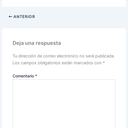
a
w
o
c
itt
m
ANTERIOR
e
er
p
b
ar
o
tir
Deja una respuesta
o
k
Tu dirección de correo electrónico no será publicada.
Los campos obligatorios están marcados con
*
Comentario
*