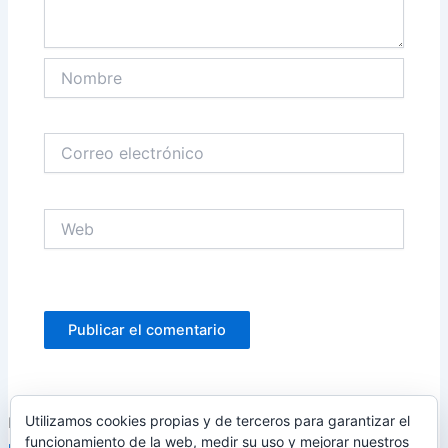
Nombre
Correo
electrónico
Web
Utilizamos cookies propias y de terceros para garantizar el
Este sitio usa Akismet para reducir el spam.
Aprende cómo se
funcionamiento de la web, medir su uso y mejorar nuestros
procesan los datos de tus comentarios.