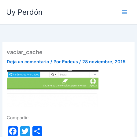
Ir
Uy Perdón
al
contenido
vaciar_cache
Deja un comentario
/ Por
Exdeus
/
28 noviembre, 2015
Compartir:
F
T
C