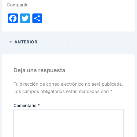
Compartir:
F
T
C
a
w
o
c
itt
m
ANTERIOR
e
er
p
b
ar
o
tir
Deja una respuesta
o
k
Tu dirección de correo electrónico no será publicada.
Los campos obligatorios están marcados con
*
Comentario
*