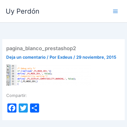
Ir
Uy Perdón
al
contenido
pagina_blanco_prestashop2
Deja un comentario
/ Por
Exdeus
/
29 noviembre, 2015
Compartir:
F
T
C
a
w
o
c
itt
m