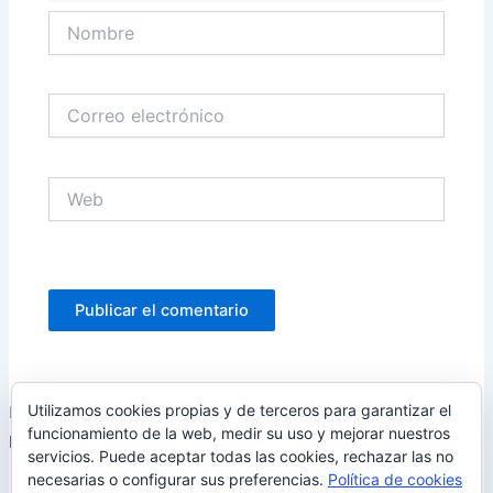
Nombre
Correo
electrónico
Web
Utilizamos cookies propias y de terceros para garantizar el
Este sitio usa Akismet para reducir el spam.
Aprende cómo se
funcionamiento de la web, medir su uso y mejorar nuestros
procesan los datos de tus comentarios.
servicios. Puede aceptar todas las cookies, rechazar las no
necesarias o configurar sus preferencias.
Política de cookies