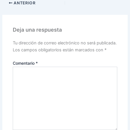
ANTERIOR
e
er
p
b
ar
o
tir
Deja una respuesta
o
k
Tu dirección de correo electrónico no será publicada.
Los campos obligatorios están marcados con
*
Comentario
*