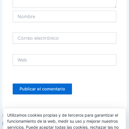
Nombre
Correo
electrónico
Web
Utilizamos cookies propias y de terceros para garantizar el
Este sitio usa Akismet para reducir el spam.
Aprende cómo se
funcionamiento de la web, medir su uso y mejorar nuestros
procesan los datos de tus comentarios.
servicios. Puede aceptar todas las cookies, rechazar las no