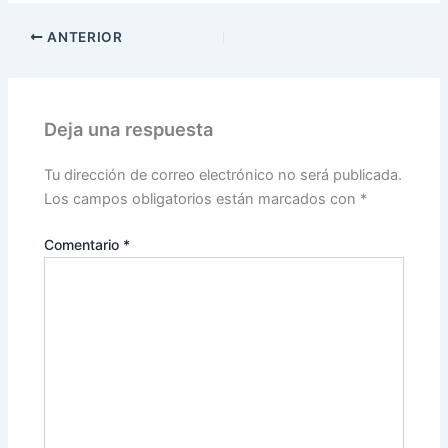
c
itt
m
ANTERIOR
e
er
p
b
ar
o
tir
Deja una respuesta
o
k
Tu dirección de correo electrónico no será publicada.
Los campos obligatorios están marcados con
*
Comentario
*