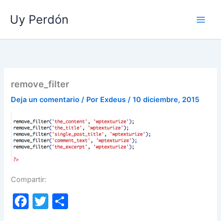
Ir
Uy Perdón
al
contenido
remove_filter
Deja un comentario
/ Por
Exdeus
/
10 diciembre, 2015
Compartir:
F
T
C
a
w
o