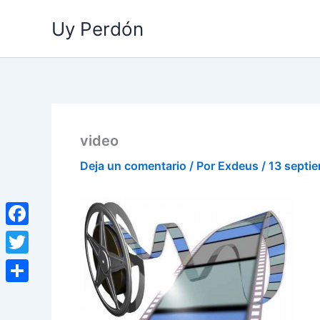
Ir
Uy Perdón
al
contenido
video
Deja un comentario
/ Por
Exdeus
/
13 septi
Facebook
Twitter
Compartir