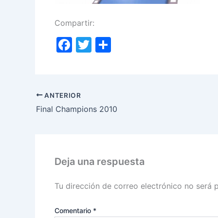
Compartir:
F
T
C
a
w
o
c
itt
m
e
er
p
ANTERIOR
b
ar
Final Champions 2010
o
tir
o
k
Deja una respuesta
Tu dirección de correo electrónico no será 
Comentario
*