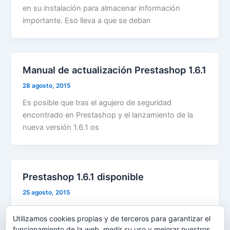
en su instalación para almacenar información
importante. Eso lleva a que se deban
Manual de actualización Prestashop 1.6.1
28 agosto, 2015
Es posible que tras el agujero de seguridad
encontrado en Prestashop y el lanzamiento de la
nueva versión 1.6.1 os
Prestashop 1.6.1 disponible
25 agosto, 2015
La nueva versión estable 1.6.1 de prestashop ya está
Utilizamos cookies propias y de terceros para garantizar el
disponible. Existen más de 500 mejoras entre las
funcionamiento de la web, medir su uso y mejorar nuestros