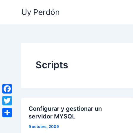
Ir
Uy Perdón
al
contenido
Scripts
Facebook
Configurar y gestionar un
Twitter
servidor MYSQL
Compartir
9 octubre, 2009